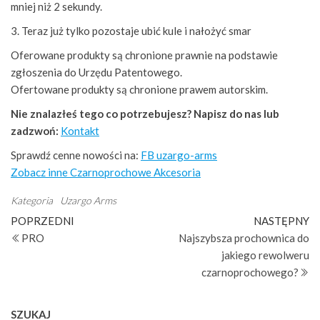
mniej niż 2 sekundy.
3. Teraz już tylko pozostaje ubić kule i nałożyć smar
Oferowane produkty są chronione prawnie na podstawie
zgłoszenia do Urzędu Patentowego.
Ofertowane produkty są chronione prawem autorskim.
Nie znalazłeś tego co potrzebujesz? Napisz do nas lub
zadzwoń:
Kontakt
Sprawdź cenne nowości na:
FB uzargo-arms
Zobacz inne Czarnoprochowe Akcesoria
Kategoria
Uzargo Arms
Nawigacja
Poprzedni
Na
POPRZEDNI
NASTĘPNY
wpis
wp
PRO
Najszybsza prochownica do
wpisu
jakiego rewolweru
czarnoprochowego?
SZUKAJ