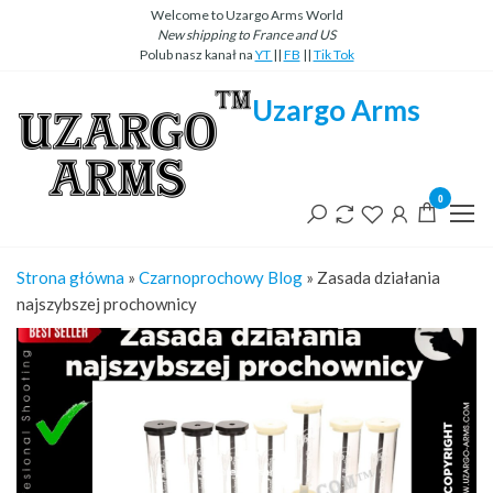
Przejdź
Welcome to Uzargo Arms World
New
shipping
to
France
and
US
do
Polub nasz kanał na
YT
||
FB
||
Tik Tok
treści
Uzargo Arms
0
Strona główna
»
Czarnoprochowy Blog
»
Zasada działania
najszybszej prochownicy