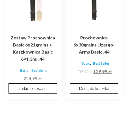
Zestaw Prochownica
Prochownica
Basic 6x21grains +
6x30grains Uzargo-
Kaszkownica Basic
Arms Basic .44
6×1,3ml .44
,
Basic
Best Seller
,
Basic
Best Seller
Pierwotna
Aktualn
129,99
zł
135,99
zł
cena
cena
224,99
zł
wynosiła:
wynosi:
Dodaj do koszyka
Dodaj do koszyka
135,99 zł.
129,99 z