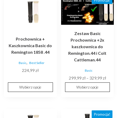
Promocja!
produkt
produkt
ma
ma
wiele
wiele
wariantów.
wariantów.
Opcje
Opcje
Zestaw Basic
można
można
Prochownica +
Prochownica +2x
wybrać
wybrać
Kaszkownica Basic do
kaszkownica do
na
na
Remington 1858 .44
Remington.44 i Colt
stronie
stronie
Cattleman.44
produktu
produktu
,
Basic
Best Seller
224,99
zł
Basic
Zakre
299,99
zł
–
329,99
zł
cen:
Wybierz opcje
Wybierz opcje
od
299,99
do
329,99
Promocja!