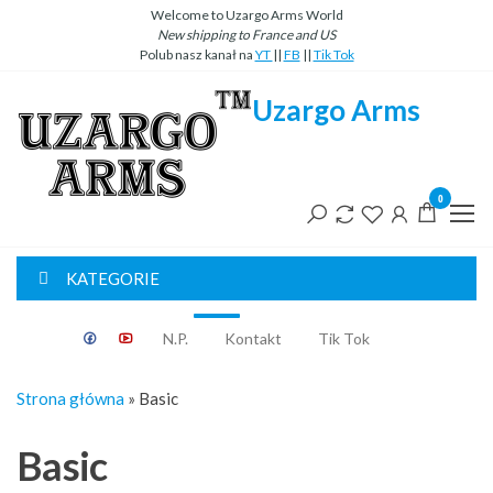
Przejdź
Welcome to Uzargo Arms World
New
shipping
to
France
and
US
do
Polub nasz kanał na
YT
||
FB
||
Tik Tok
treści
Uzargo Arms
0
KATEGORIE
Classic
N.P.
Kontakt
Tik Tok
Strona główna
»
Basic
Basic