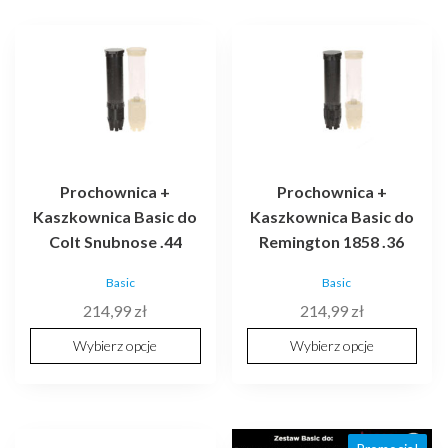
Ten
Ten
produkt
produkt
ma
ma
wiele
wiele
wariantów.
wariantów.
Opcje
Opcje
można
można
Prochownica +
Prochownica +
wybrać
wybrać
Kaszkownica Basic do
Kaszkownica Basic do
na
na
Colt Snubnose .44
Remington 1858 .36
stronie
stronie
produktu
produktu
Basic
Basic
214,99
zł
214,99
zł
Wybierz opcje
Wybierz opcje
Ten
Ten