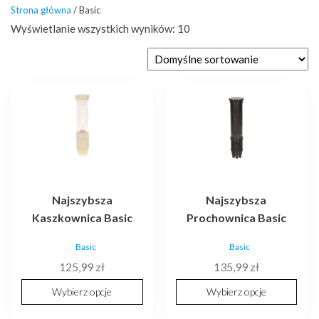
Strona główna
/ Basic
Wyświetlanie wszystkich wyników: 10
Ten
Ten
produkt
produkt
ma
ma
wiele
wiele
wariantów.
wariantów.
Opcje
Opcje
można
można
Najszybsza
Najszybsza
wybrać
wybrać
Kaszkownica Basic
Prochownica Basic
na
na
stronie
stronie
Basic
Basic
produktu
produktu
125,99
zł
135,99
zł
Wybierz opcje
Wybierz opcje