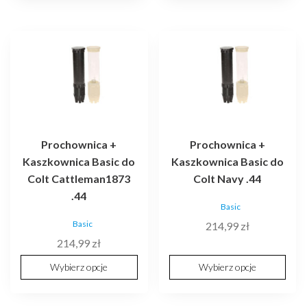
Ten
Ten
produkt
produkt
ma
ma
wiele
wiele
wariantów.
wariantów.
Opcje
Opcje
można
można
Prochownica +
Prochownica +
wybrać
wybrać
Kaszkownica Basic do
Kaszkownica Basic do
na
na
Colt Cattleman1873
Colt Navy .44
stronie
stronie
.44
produktu
produktu
Basic
Basic
214,99
zł
214,99
zł
Wybierz opcje
Wybierz opcje