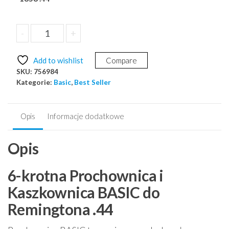
ilość
-
+
Dodaj do koszyka
Prochownica
+
Add to wishlist
Compare
Kaszkownica
SKU:
756984
Basic
Kategorie:
Basic
,
Best Seller
do
Remington
1858
Opis
Informacje dodatkowe
.44
Opis
6-krotna Prochownica i
Kaszkownica BASIC do
Remingtona .44