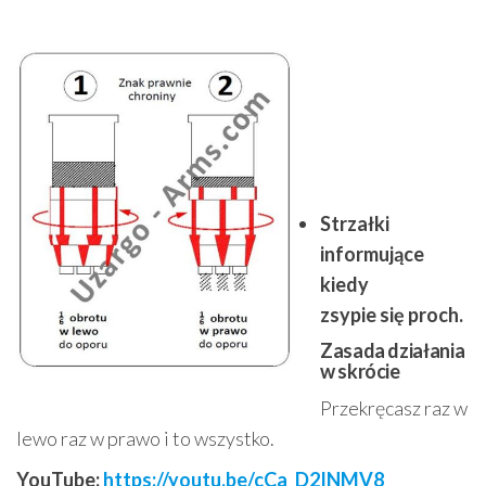
Strzałki
informujące
kiedy
zsypie
się
proch.
Zasada działania
w skrócie
Przekręcasz raz w
lewo raz w prawo i to wszystko.
YouTube:
https://youtu.be/cCa_D2INMV8