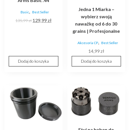
Arms Basic .44
Jedna 1 Miarka –
,
Basic
Best Seller
wybierz swoją
Pierwotna
Aktualna
129,99
zł
135,99
zł
naważkę od 6 do 30
cena
cena
grains | Profesjonalne
wynosiła:
wynosi:
135,99 zł.
129,99 zł.
,
Akcesoria CP
Best Seller
14,99
zł
Dodaj do koszyka
Dodaj do koszyka
Etui na bęben do