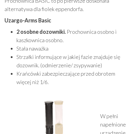
Prochownica BASIC to po pierwsze doskonała
alternatywa dla fiolek eppendorfa.
Uzargo-Arms Basic
2 osobne dozowniki.
Prochownica osobno i
kaszkownica osobno.
Stała naważka
Strzałki informujące w jakiej fazie znajduje się
dozownik. (odmierzenie/ zsypywanie)
Krańcówki zabezpieczające przed obrotem
więcej niż 1/6.
W pełni
napełnione
urządzenie