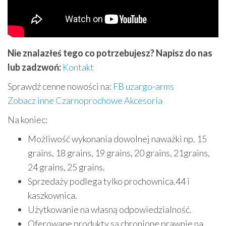
Nie znalazłeś tego co potrzebujesz? Napisz do nas
lub zadzwoń:
Kontakt
Sprawdź cenne nowości na:
FB uzargo-arms
Zobacz inne Czarnoprochowe Akcesoria
Na koniec:
Możliwość wykonania dowolnej naważki np. 15
grains, 18 grains, 19 grains, 20 grains, 21grains,
24 grains, 25 grains.
Sprzedaży podlega tylko prochownica.44 i
kaszkownica.
Użytkowanie na własną odpowiedzialność.
Oferowane produkty są chronione prawnie na