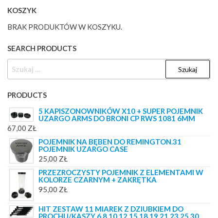
KOSZYK
BRAK PRODUKTÓW W KOSZYKU.
SEARCH PRODUCTS
SZUKAJ:
PRODUCTS
5 KAPISZONOWNIKÓW X10 + SUPER POJEMNIK
UZARGO ARMS DO BRONI CP RWS 1081 6MM
67,00
ZŁ
POJEMNIK NA BĘBEN DO REMINGTON.31
POJEMNIK UZARGO CASE
25,00
ZŁ
PRZEZROCZYSTY POJEMNIK Z ELEMENTAMI W
KOLORZE CZARNYM + ZAKRĘTKA
95,00
ZŁ
HIT ZESTAW 11 MIAREK Z DZIUBKIEM DO
PROCHU/KASZY 6 8 10 12 15 18 19 21 23 25 30