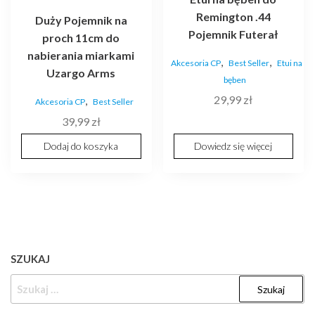
Remington .44
Duży Pojemnik na
Pojemnik Futerał
proch 11cm do
nabierania miarkami
,
,
Akcesoria CP
Best Seller
Etui na
Uzargo Arms
bęben
29,99
zł
,
Akcesoria CP
Best Seller
39,99
zł
Dodaj do koszyka
Dowiedz się więcej
SZUKAJ
SZUKAJ: