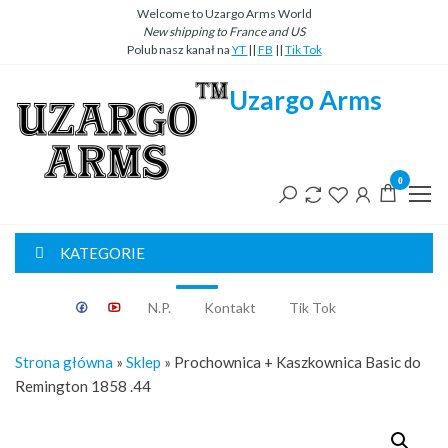
Przejdź
Welcome to Uzargo Arms World
New
shipping
to
France
and
US
do
Polub nasz kanał na
YT
||
FB
||
Tik Tok
treści
Uzargo Arms
0
KATEGORIE
Classic
N.P.
Kontakt
Tik Tok
Strona główna
»
Sklep
»
Prochownica + Kaszkownica Basic do
Remington 1858 .44