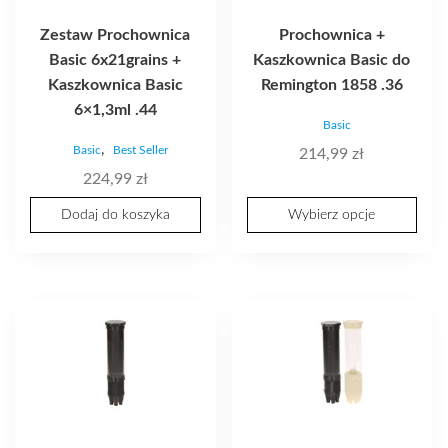
można
Zestaw Prochownica
Prochownica +
wybrać
Basic 6x21grains +
Kaszkownica Basic do
na
Kaszkownica Basic
Remington 1858 .36
stronie
6×1,3ml .44
produktu
Basic
,
Basic
Best Seller
214,99
zł
224,99
zł
Dodaj do koszyka
Wybierz opcje
Ten
Ten
produkt
produkt
ma
ma
wiele
wiele
wariantów.
wariantów.
Opcje
Opcje