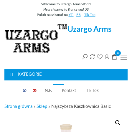
Przejdź
Welcome to Uzargo Arms World
New
shipping
to
France
and
US
do
Polub nasz kanał na
YT
||
FB
||
Tik Tok
treści
Uzargo Arms
0
KATEGORIE
Classic
N.P.
Kontakt
Tik Tok
Strona główna
»
Sklep
»
Najszybsza Kaszkownica Basic