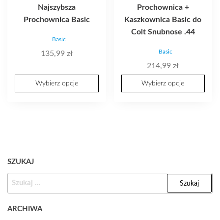
można
można
Najszybsza
Prochownica +
wybrać
wybrać
Prochownica Basic
Kaszkownica Basic do
na
na
Colt Snubnose .44
stronie
stronie
Basic
produktu
produktu
Basic
135,99
zł
214,99
zł
Wybierz opcje
Wybierz opcje
SZUKAJ
SZUKAJ:
ARCHIWA