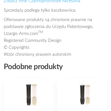
Zobacz inne Czarnoprochowe Akcesoria
Sprzedaży podlega tylko kaszkownica.
Oferowane produkty są chronione prawnie na
podstawie zgłoszenia do Urzędu Patentowego.
TM
Uzargo-Arms.com
Registered Community Design
© Copyrights
Wzór chroniony prawem autorskim
Podobne produkty
Ten
produkt
ma
wiele
wariantów.
Opcje