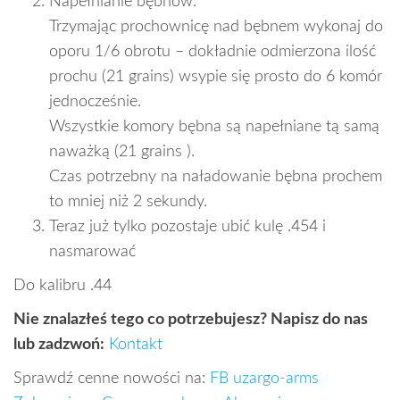
Napełnianie bębnów:
Trzymając prochownicę nad bębnem wykonaj do
oporu 1/6 obrotu – dokładnie odmierzona ilość
prochu (21 grains) wsypie się prosto do 6 komór
jednocześnie.
Wszystkie komory bębna są napełniane tą samą
naważką (21 grains ).
Czas potrzebny na naładowanie bębna prochem
to mniej niż 2 sekundy.
Teraz już tylko pozostaje ubić kulę .454 i
nasmarować
Do kalibru .44
Nie znalazłeś tego co potrzebujesz? Napisz do nas
lub zadzwoń:
Kontakt
Sprawdź cenne nowości na:
FB uzargo-arms