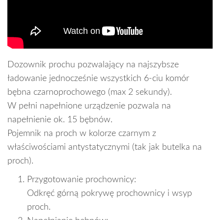
Dozownik prochu pozwalający na najszybsze
ładowanie jednocześnie wszystkich 6-ciu komór
bębna czarnoprochowego (max 2 sekundy).
W pełni napełnione urządzenie pozwala na
napełnienie ok. 15 bębnów.
Pojemnik na proch w kolorze czarnym z
właściwościami antystatycznymi (tak jak butelka na
proch).
Przygotowanie prochownicy:
Odkręć górną pokrywę prochownicy i wsyp
proch.