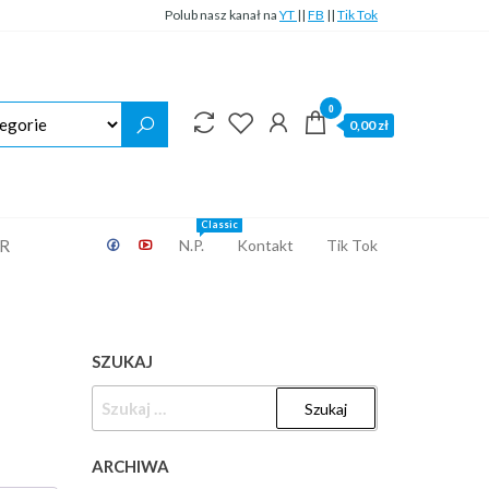
Polub nasz kanał na
YT
||
FB
||
Tik Tok
0
0,00 zł
Classic
ER
N.P.
Kontakt
Tik Tok
SZUKAJ
SZUKAJ:
ARCHIWA