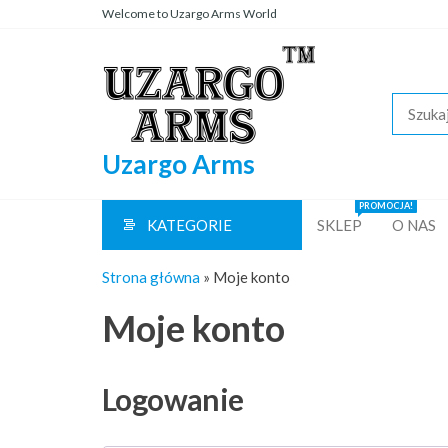
Przejdź
Welcome to Uzargo Arms World
do
treści
Uzargo Arms
PROMOCJA!
KATEGORIE
SKLEP
O NAS
Strona główna
»
Moje konto
Moje konto
Logowanie