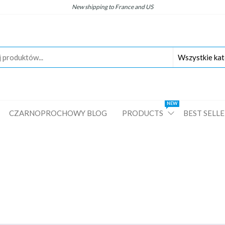
New
shipping
to
France
and
US
NEW
CZARNOPROCHOWY BLOG
PRODUCTS
BEST SELL