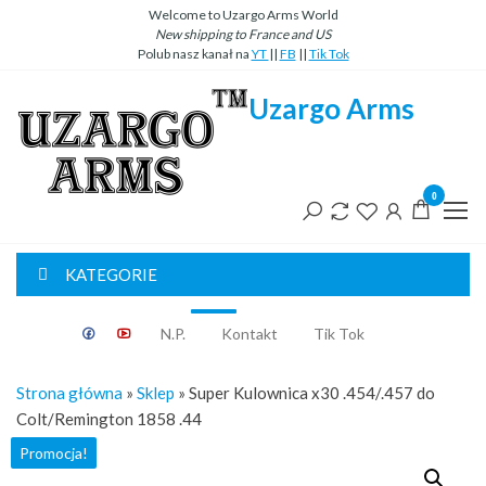
Przejdź
Welcome to Uzargo Arms World
New
shipping
to
France
and
US
do
Polub nasz kanał na
YT
||
FB
||
Tik Tok
treści
Uzargo Arms
0
KATEGORIE
Classic
N.P.
Kontakt
Tik Tok
Strona główna
»
Sklep
»
Super Kulownica x30 .454/.457 do
Colt/Remington 1858 .44
Promocja!