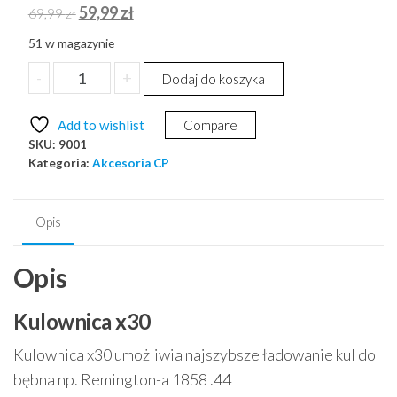
Pierwotna
Aktualna
59,99
zł
69,99
zł
cena
cena
51 w magazynie
wynosiła:
wynosi:
ilość
-
+
Dodaj do koszyka
69,99 zł.
59,99 zł.
Super
Kulownica
Add to wishlist
Compare
x30
SKU:
9001
.454/.457
Kategoria:
Akcesoria CP
do
Colt/Remington
1858
Opis
.44
Opis
Kulownica x30
Kulownica x30 umożliwia najszybsze ładowanie kul do
bębna np. Remington-a 1858 .44