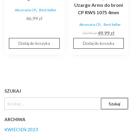
Uzargo Arms do broni
,
Akcesoria CP
Best Seller
CP RWS 1075 4mm
46,99
zł
,
Akcesoria CP
Best Seller
Pierwotna
Aktualna
49,99
zł
59,99
zł
cena
cena
Dodaj do koszyka
Dodaj do koszyka
wynosiła:
wynosi:
59,99 zł.
49,99 zł.
SZUKAJ
SZUKAJ:
ARCHIWA
KWIECIEŃ 2023