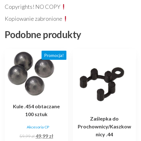
Copyrights! NO COPY
Kopiowanie zabronione
Podobne produkty
Promocja!
Kule .454 obtaczane
100 sztuk
Zaślepka do
Prochownicy/Kaszkow
Akcesoria CP
nicy .44
Pierwotna
Aktualna
49,99
zł
59,99
zł