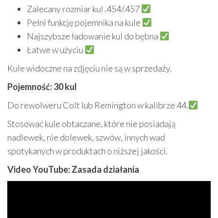
Zalecany rozmiar kul .454/.457
Pełni funkcję pojemnika na kule
Najszybsze ładowanie kul do bębna
Łatwe w użyciu
Kule widoczne na zdjęciu nie są w sprzedaży.
Pojemność: 30 kul
Do rewolweru Colt lub Remington w kalibrze 44.
Stosować kule obtaczane, które nie posiadają
nadlewek, nie dolewek, szwów, innych wad
spotykanych w produktach o niższej jakości.
Video YouTube: Zasada działania