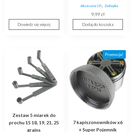
cena
cena
,
Akcesoria CP
Zaślepka
wynosiła:
wynosi:
9,99
zł
59,99 zł.
49,99 zł.
Dowiedz się więcej
Dodaj do koszyka
Promocja!
Zestaw 5 miarek do
7 kapiszonowników x6
prochu 15 18, 19, 21, 25
+ Super Pojemnik
grains