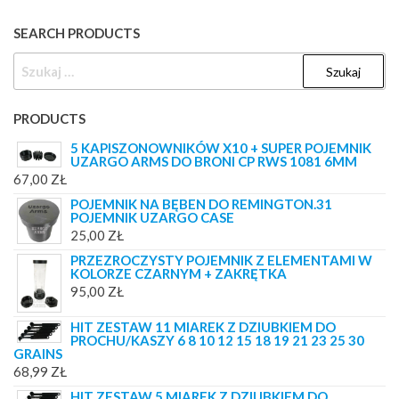
SEARCH PRODUCTS
SZUKAJ:
PRODUCTS
5 KAPISZONOWNIKÓW X10 + SUPER POJEMNIK
UZARGO ARMS DO BRONI CP RWS 1081 6MM
67,00
ZŁ
POJEMNIK NA BĘBEN DO REMINGTON.31
POJEMNIK UZARGO CASE
25,00
ZŁ
PRZEZROCZYSTY POJEMNIK Z ELEMENTAMI W
KOLORZE CZARNYM + ZAKRĘTKA
95,00
ZŁ
HIT ZESTAW 11 MIAREK Z DZIUBKIEM DO
PROCHU/KASZY 6 8 10 12 15 18 19 21 23 25 30
GRAINS
68,99
ZŁ
HIT ZESTAW 5 MIAREK Z DZIUBKIEM DO