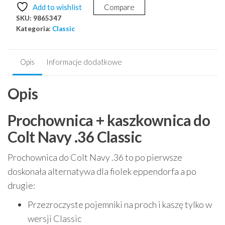
+
Add to wishlist
Compare
Kaszkownica
SKU:
9865347
Classic
Kategoria:
Classic
do
Colt
Navy
Opis
Informacje dodatkowe
.36
Opis
Prochownica + kaszkownica do
Colt Navy .36 Classic
Prochownica do Colt Navy .36 to po pierwsze
doskonała alternatywa dla fiolek eppendorfa a po
drugie:
Przezroczyste pojemniki na proch i kaszę tylko w
wersji Classic