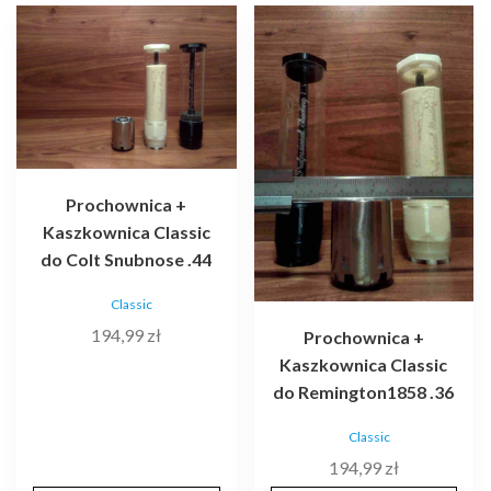
Ten
Ten
produkt
produkt
ma
ma
wiele
wiele
wariantów.
wariantów.
Opcje
Opcje
można
można
wybrać
wybrać
Prochownica +
na
na
Kaszkownica Classic
stronie
stronie
do Colt Snubnose .44
produktu
produktu
Classic
194,99
zł
Prochownica +
Kaszkownica Classic
do Remington1858 .36
Classic
194,99
zł