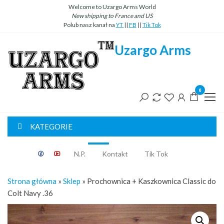
Przejdź
Welcome to Uzargo Arms World
New
shipping
to
France
and
US
do
Polub nasz kanał na
YT
||
FB
||
Tik Tok
treści
Uzargo Arms
0
KATEGORIE
Classic
N.P.
Kontakt
Tik Tok
Strona główna
»
Sklep
»
Prochownica + Kaszkownica Classic do
Colt Navy .36