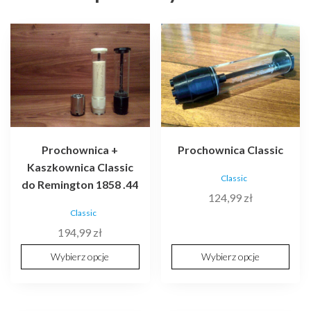
Ten
Ten
produkt
produkt
ma
ma
wiele
wiele
wariantów.
wariantów.
Opcje
Opcje
można
można
wybrać
wybrać
Prochownica +
Prochownica Classic
na
na
Kaszkownica Classic
Classic
stronie
stronie
do Remington 1858 .44
124,99
zł
produktu
produktu
Classic
194,99
zł
Wybierz opcje
Wybierz opcje