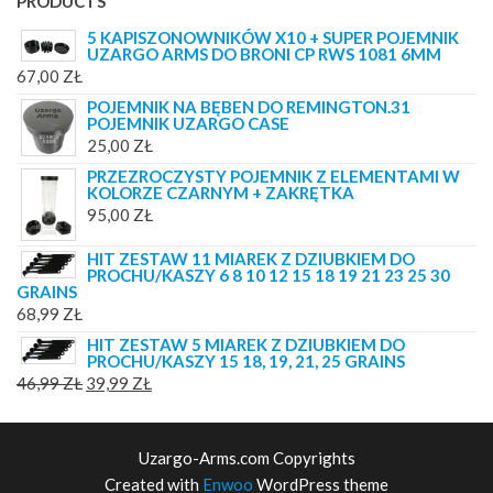
PRODUCTS
5 KAPISZONOWNIKÓW X10 + SUPER POJEMNIK
UZARGO ARMS DO BRONI CP RWS 1081 6MM
67,00
ZŁ
POJEMNIK NA BĘBEN DO REMINGTON.31
POJEMNIK UZARGO CASE
25,00
ZŁ
PRZEZROCZYSTY POJEMNIK Z ELEMENTAMI W
KOLORZE CZARNYM + ZAKRĘTKA
95,00
ZŁ
HIT ZESTAW 11 MIAREK Z DZIUBKIEM DO
PROCHU/KASZY 6 8 10 12 15 18 19 21 23 25 30
GRAINS
68,99
ZŁ
HIT ZESTAW 5 MIAREK Z DZIUBKIEM DO
PROCHU/KASZY 15 18, 19, 21, 25 GRAINS
PIERWOTNA
AKTUALNA
46,99
ZŁ
39,99
ZŁ
CENA
CENA
WYNOSIŁA:
WYNOSI:
Uzargo-Arms.com Copyrights
46,99 ZŁ.
39,99 ZŁ.
Created with
Enwoo
WordPress theme