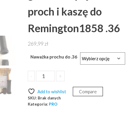
proch i kaszę do
Remington1858 .36
269,99
zł
Naważka prochu do .36
ilość
-
+
Dodaj do koszyka
Zestaw
PRO
Add to wishlist
Compare
wymienna
SKU:
Brak danych
głowica
Kategoria:
PRO
+
pojemnik
na
proch