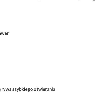
awer
krywa szybkiego otwierania