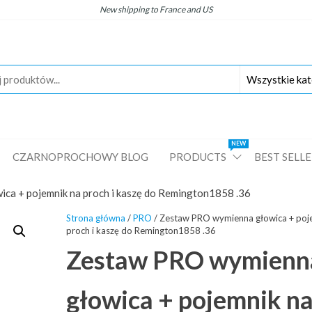
New
shipping
to
France
and
US
NEW
CZARNOPROCHOWY BLOG
PRODUCTS
BEST SELL
ca + pojemnik na proch i kaszę do Remington1858 .36
Strona główna
/
PRO
/ Zestaw PRO wymienna głowica + poj
proch i kaszę do Remington1858 .36
Zestaw PRO wymienn
głowica + pojemnik n