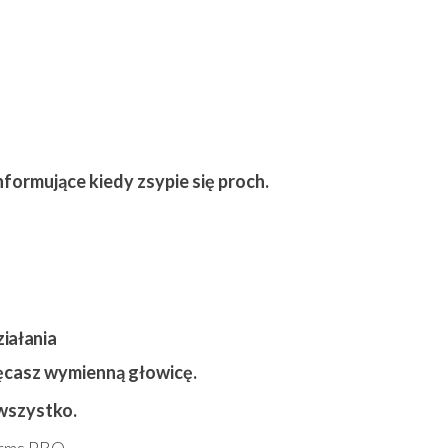
informujące kiedy zsypie
się
proch.
iałania
ręcasz wymienną głowicę.
 wszystko.
Arms PRO