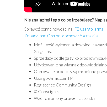
Nie znalazłeś tego co potrzebujesz? Napis
Sprawdź cenne nowości na:
FB uzargo-arms
Zobacz inne Czarnoprochowe Akcesoria
Możliwość wykonania dowolnej naważki np.
25 grains.
Sprzedaży podlega tylko prochownica.44
Użytkowanie na własną odpowiedzialno
Oferowane produkty są chronione praw
Uzargo-Arms.comTM
Registered Community Design
© Copyrights
Wzór chroniony prawem autorskim