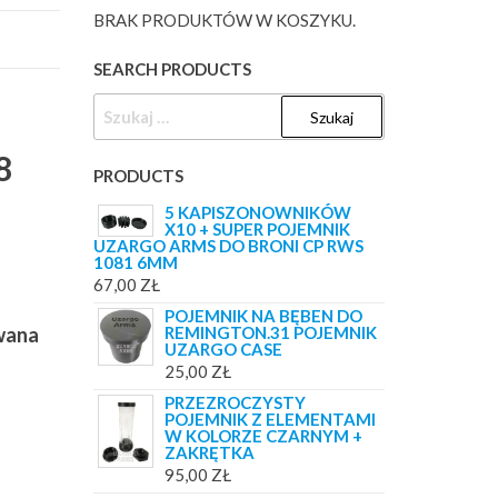
BRAK PRODUKTÓW W KOSZYKU.
SEARCH PRODUCTS
SZUKAJ:
8
PRODUCTS
5 KAPISZONOWNIKÓW
X10 + SUPER POJEMNIK
UZARGO ARMS DO BRONI CP RWS
1081 6MM
67,00
ZŁ
POJEMNIK NA BĘBEN DO
owana
REMINGTON.31 POJEMNIK
UZARGO CASE
25,00
ZŁ
PRZEZROCZYSTY
POJEMNIK Z ELEMENTAMI
W KOLORZE CZARNYM +
ZAKRĘTKA
95,00
ZŁ