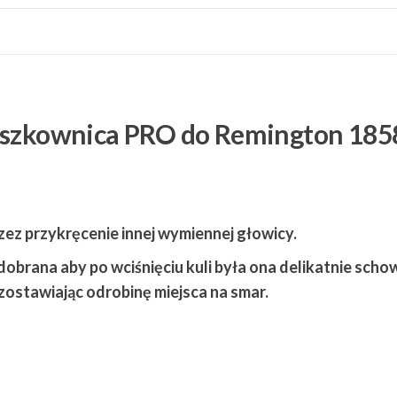
i
kaszę
do
Remington1858
.36
aszkownica PRO do Remington 185
ez przykręcenie innej wymiennej głowicy.
obrana aby po wciśnięciu kuli była ona delikatnie sch
ostawiając odrobinę miejsca na smar.