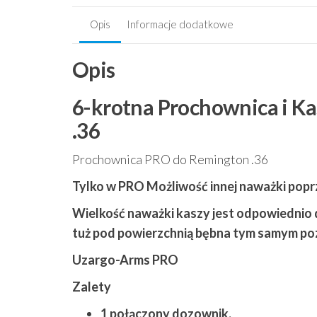
Opis
Informacje dodatkowe
Opis
6-krotna Prochownica i K
.36
Prochownica PRO do Remington .36
Tylko w PRO Możliwość innej naważki poprz
Wielkość naważki kaszy jest odpowiednio d
tuż pod powierzchnią bębna tym samym poz
Uzargo-Arms PRO
Zalety
1 połączony dozownik.