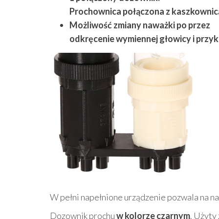
Prochownica połączona z kaszkownic
Możliwość zmiany naważki po przez
odkręcenie wymiennej głowicy i przykr
W pełni napełnione urządzenie pozwala na n
Dozownik prochu
w kolorze czarnym
. Użyty