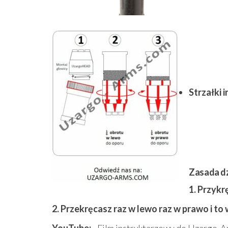
Strzałki 
Zasada dz
1. Przyk
2. Przekręcasz raz w lewo raz w prawo i to
YouTube:
Film instruktarzowy do Uzargo-