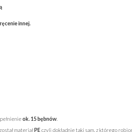
ą
ęcenie innej.
apełnienie
ok. 15 bębnów
.
 został materiał
PE
czyli dokładnie taki sam, z którego robio