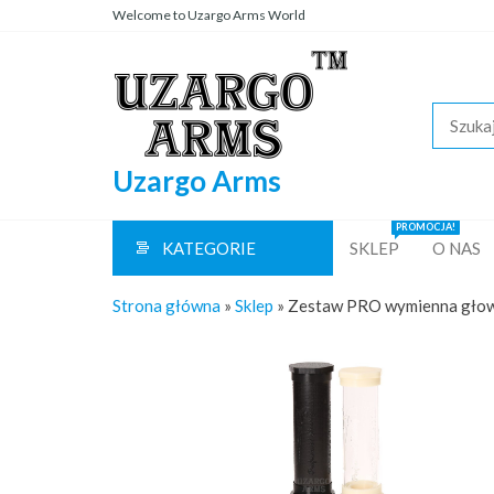
Przejdź
Welcome to Uzargo Arms World
do
treści
Uzargo Arms
PROMOCJA!
KATEGORIE
SKLEP
O NAS
Strona główna
»
Sklep
»
Zestaw PRO wymienna głowi