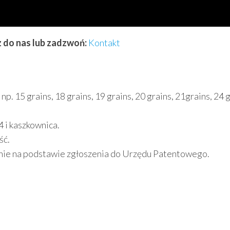
z do nas lub zadzwoń:
Kontakt
 15 grains, 18 grains, 19 grains, 20 grains, 21grains, 24 g
 i kaszkownica.
ść.
nie na podstawie zgłoszenia do Urzędu Patentowego.