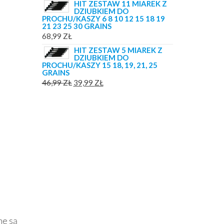
HIT ZESTAW 11 MIAREK Z
DZIUBKIEM DO
PROCHU/KASZY 6 8 10 12 15 18 19
21 23 25 30 GRAINS
68,99
ZŁ
HIT ZESTAW 5 MIAREK Z
DZIUBKIEM DO
PROCHU/KASZY 15 18, 19, 21, 25
GRAINS
PIERWOTNA
AKTUALNA
46,99
ZŁ
39,99
ZŁ
CENA
CENA
WYNOSIŁA:
WYNOSI:
46,99 ZŁ.
39,99 ZŁ.
ne są