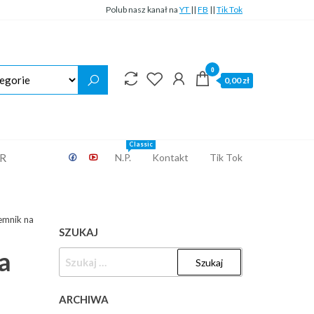
Polub nasz kanał na
YT
||
FB
||
Tik Tok
0
0,00 zł
Classic
ER
N.P.
Kontakt
Tik Tok
emnik na
SZUKAJ
a
SZUKAJ:
a
ARCHIWA