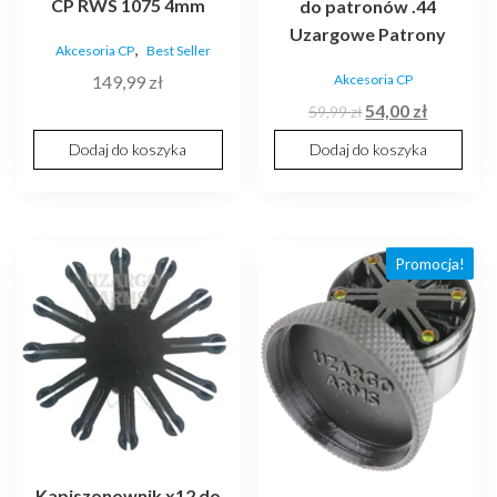
CP RWS 1075 4mm
do patronów .44
Uzargowe Patrony
,
Akcesoria CP
Best Seller
Akcesoria CP
149,99
zł
Pierwotna
Aktualna
54,00
zł
59,99
zł
cena
cena
Dodaj do koszyka
Dodaj do koszyka
wynosiła:
wynosi:
59,99 zł.
54,00 zł.
Promocja!
Kapiszonownik x12 do