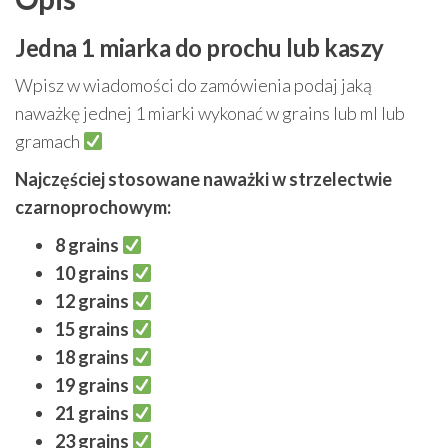
do
30
Jedna 1 miarka do prochu lub kaszy
grains
|
Wpisz w wiadomości do zamówienia podaj jaką
Profesjonalne
naważkę jednej 1 miarki wykonać w grains lub ml lub
gramach
Najczęściej stosowane naważki w strzelectwie
czarnoprochowym:
8 grains
10 grains
12 grains
15 grains
18 grains
19 grains
21 grains
23 grains