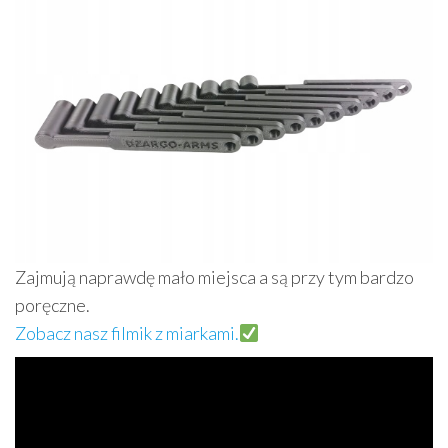
Zajmują naprawdę mało miejsca a są przy tym bardzo
poręczne.
Zobacz nasz filmik z miarkami.