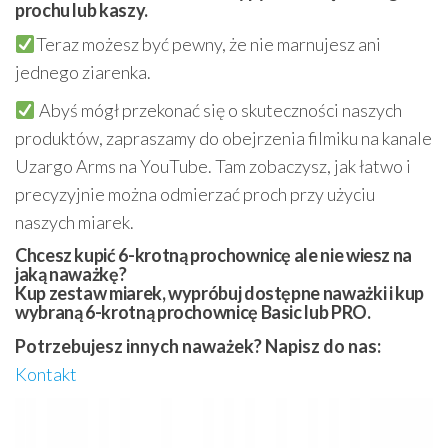
prochu lub kaszy.
Teraz możesz być pewny, że nie marnujesz ani
jednego ziarenka.
Abyś mógł przekonać się o skuteczności naszych
produktów, zapraszamy do obejrzenia filmiku na kanale
Uzargo Arms na YouTube. Tam zobaczysz, jak łatwo i
precyzyjnie można odmierzać proch przy użyciu
naszych miarek.
Chcesz kupić 6-krotną prochownicę ale nie wiesz na
jaką naważkę?
Kup zestaw miarek, wypróbuj dostępne naważki i kup
wybraną 6-krotną prochownicę Basic lub PRO.
Potrzebujesz innych naważek? Napisz do nas:
Kontakt