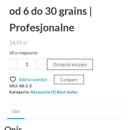
od 6 do 30 grains |
Profesjonalne
14,99
zł
38 w magazynie
ilość
-
+
Dodaj do koszyka
Jedna
1
Add to wishlist
Compare
Miarka
SKU:
68-2-2
-
Kategorie:
Akcesoria CP
,
Best Seller
wybierz
swoją
naważkę
Opis
od
6
Opis