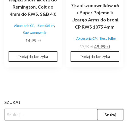
7 kapiszonowników x6
Remington, Colt do
+ Super Pojemnik
4mm do RWS, S&B 4.0
Uzargo Arms do broni
,
,
Akcesoria CP
Best Seller
CP RWS 1075 4mm
Kapiszonownik
,
Akcesoria CP
Best Seller
14,99
zł
Pierwotna
Aktualna
49,99
zł
59,99
zł
cena
cena
Dodaj do koszyka
Dodaj do koszyka
wynosiła:
wynosi:
59,99 zł.
49,99 zł.
SZUKAJ
SZUKAJ: