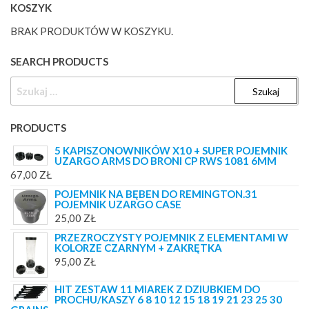
KOSZYK
BRAK PRODUKTÓW W KOSZYKU.
SEARCH PRODUCTS
SZUKAJ:
PRODUCTS
5 KAPISZONOWNIKÓW X10 + SUPER POJEMNIK
UZARGO ARMS DO BRONI CP RWS 1081 6MM
67,00
ZŁ
POJEMNIK NA BĘBEN DO REMINGTON.31
POJEMNIK UZARGO CASE
25,00
ZŁ
PRZEZROCZYSTY POJEMNIK Z ELEMENTAMI W
KOLORZE CZARNYM + ZAKRĘTKA
95,00
ZŁ
HIT ZESTAW 11 MIAREK Z DZIUBKIEM DO
PROCHU/KASZY 6 8 10 12 15 18 19 21 23 25 30