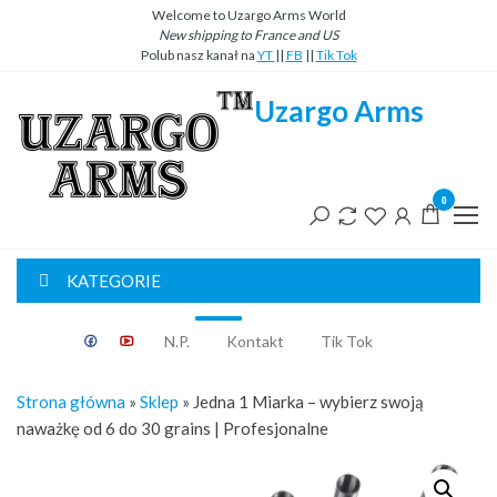
Przejdź
Welcome to Uzargo Arms World
New
shipping
to
France
and
US
do
Polub nasz kanał na
YT
||
FB
||
Tik Tok
treści
Uzargo Arms
0
KATEGORIE
Classic
N.P.
Kontakt
Tik Tok
Strona główna
»
Sklep
»
Jedna 1 Miarka – wybierz swoją
naważkę od 6 do 30 grains | Profesjonalne