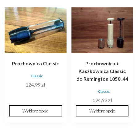
Ten
Ten
produkt
produkt
ma
ma
wiele
wiele
wariantów.
wariantów.
Opcje
Opcje
można
można
wybrać
wybrać
Prochownica Classic
Prochownica +
na
na
Kaszkownica Classic
Classic
stronie
stronie
do Remington 1858 .44
124,99
zł
produktu
produktu
Classic
194,99
zł
Wybierz opcje
Wybierz opcje