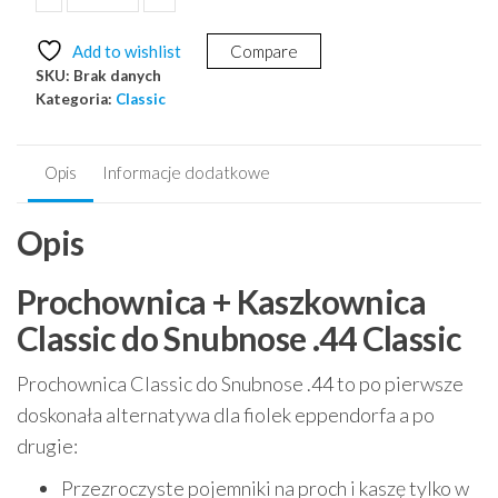
Prochownica
+
Add to wishlist
Compare
Kaszkownica
SKU:
Brak danych
Classic
Kategoria:
Classic
do
Colt
Snubnose
Opis
Informacje dodatkowe
.44
Opis
Prochownica + Kaszkownica
Classic do Snubnose .44 Classic
Prochownica Classic do Snubnose .44 to po pierwsze
doskonała alternatywa dla fiolek eppendorfa a po
drugie:
Przezroczyste pojemniki na proch i kaszę tylko w