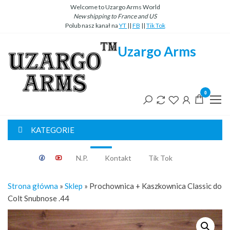
Przejdź
Welcome to Uzargo Arms World
New
shipping
to
France
and
US
do
Polub nasz kanał na
YT
||
FB
||
Tik Tok
treści
Uzargo Arms
0
KATEGORIE
Classic
N.P.
Kontakt
Tik Tok
Strona główna
»
Sklep
»
Prochownica + Kaszkownica Classic do
Colt Snubnose .44