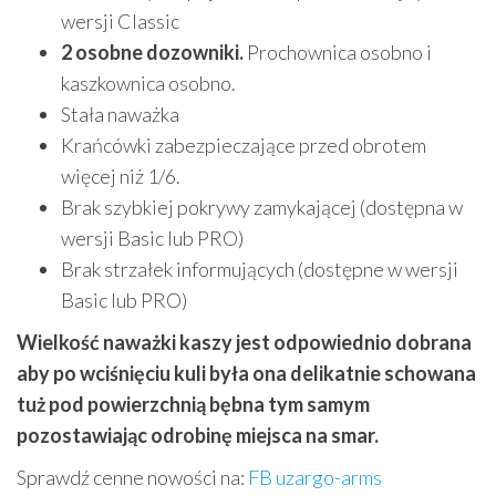
wersji Classic
2 osobne dozowniki.
Prochownica osobno i
kaszkownica osobno.
Stała naważka
Krańcówki zabezpieczające przed obrotem
więcej niż 1/6.
Brak szybkiej pokrywy zamykającej (dostępna w
wersji Basic lub PRO)
Brak strzałek informujących (dostępne w wersji
Basic lub PRO)
Wielkość naważki kaszy jest odpowiednio dobrana
aby po wciśnięciu kuli była ona delikatnie schowana
tuż pod powierzchnią bębna tym samym
pozostawiając odrobinę miejsca na smar.
Sprawdź cenne nowości na:
FB uzargo-arms