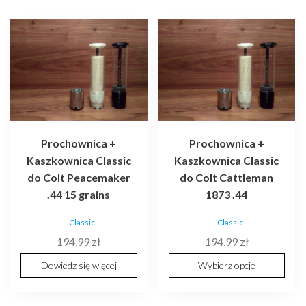
Ten
produkt
ma
wiele
wariantów.
Opcje
można
wybrać
Prochownica +
Prochownica +
na
Kaszkownica Classic
Kaszkownica Classic
stronie
do Colt Peacemaker
do Colt Cattleman
produktu
.44 15 grains
1873 .44
Classic
Classic
194,99
zł
194,99
zł
Dowiedz się więcej
Wybierz opcje