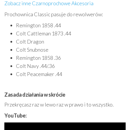
Zobacz inne Czarnoprochowe Akcesoria
Prochownica Classic pasuje do rewolwerów:
Remington 1858 .44
Colt Cattleman 1873 .44
Colt Dragon
Colt Snubnose
Remington 1858 .36
Colt Navy .44/.36
Colt Peacemaker .44
Zasada działania w skrócie
Przekręcasz raz w lewo raz w prawo i to wszystko.
YouTube: