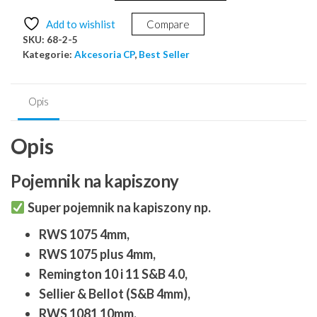
pojemnik
Add to wishlist
Compare
na
SKU:
68-2-5
kapiszony
Kategorie:
Akcesoria CP
,
Best Seller
do
broni
czarnoprochowej
Opis
RWS
1075
Opis
1081
4mm
Pojemnik na kapiszony
10mm
Super pojemnik na kapiszony np.
RWS 1075 4mm,
RWS 1075 plus 4mm,
Remington 10 i 11 S&B 4.0,
Sellier & Bellot (S&B 4mm),
RWS 1081 10mm.