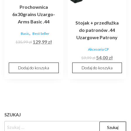
Prochownica
6x30grains Uzargo-
Arms Basic .44
Stojak + przedłużka
do patronów .44
,
Basic
Best Seller
Uzargowe Patrony
Pierwotna
Aktualna
129,99
zł
135,99
zł
cena
cena
Akcesoria CP
wynosiła:
wynosi:
Pierwotna
Aktualna
54,00
zł
59,99
zł
135,99 zł.
129,99 zł.
cena
cena
Dodaj do koszyka
Dodaj do koszyka
wynosiła:
wynosi:
59,99 zł.
54,00 zł.
SZUKAJ
SZUKAJ: