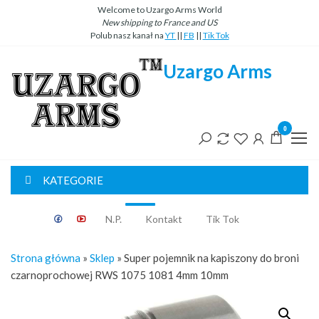
Przejdź
Welcome to Uzargo Arms World
New
shipping
to
France
and
US
do
Polub nasz kanał na
YT
||
FB
||
Tik Tok
treści
Uzargo Arms
0
KATEGORIE
Classic
N.P.
Kontakt
Tik Tok
Strona główna
»
Sklep
»
Super pojemnik na kapiszony do broni
czarnoprochowej RWS 1075 1081 4mm 10mm