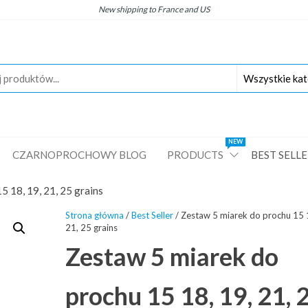
New
shipping
to
France
and
US
NEW
CZARNOPROCHOWY BLOG
PRODUCTS
BEST SELL
5 18, 19, 21, 25 grains
Strona główna
/
Best Seller
/ Zestaw 5 miarek do prochu 15 
21, 25 grains
Zestaw 5 miarek do
prochu 15 18, 19, 21, 