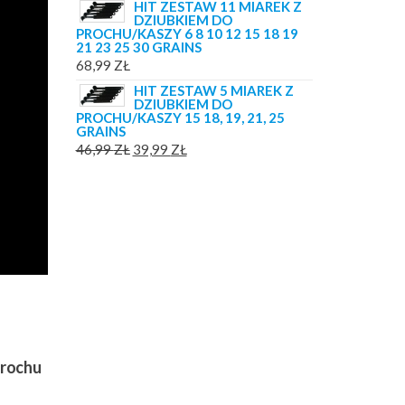
HIT ZESTAW 11 MIAREK Z
DZIUBKIEM DO
PROCHU/KASZY 6 8 10 12 15 18 19
21 23 25 30 GRAINS
68,99
ZŁ
HIT ZESTAW 5 MIAREK Z
DZIUBKIEM DO
PROCHU/KASZY 15 18, 19, 21, 25
GRAINS
PIERWOTNA
AKTUALNA
46,99
ZŁ
39,99
ZŁ
CENA
CENA
WYNOSIŁA:
WYNOSI:
46,99 ZŁ.
39,99 ZŁ.
prochu