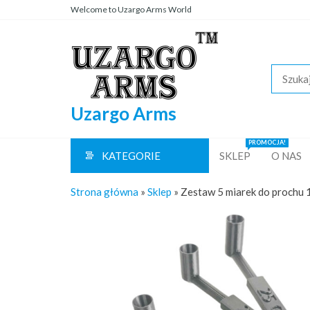
Przejdź
Welcome to Uzargo Arms World
do
treści
Uzargo Arms
PROMOCJA!
KATEGORIE
SKLEP
O NAS
Strona główna
»
Sklep
»
Zestaw 5 miarek do prochu 1