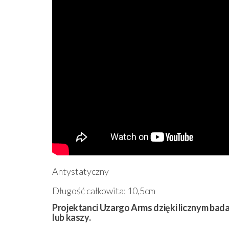
Antystatyczny
Długość całkowita: 10,5cm
Projektanci Uzargo Arms dzięki licznym bad
lub kaszy.