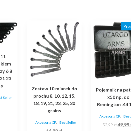
Pro
 11
bkiem
zy 6 8
 21 23
ns
Zestaw 10 miarek do
Pojemnik na pa
prochu 8, 10, 12, 15,
x50 np. do
t Seller
18, 19, 21, 23, 25, 30
Remington .44 
grains
,
Akcesoria CP
Best 
,
Akcesoria CP
Best Seller
Pierw
49,99
52,99
zł
64,99
zł