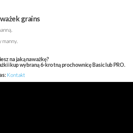
aważek grains
manną.
y manny.
iesz na jaką naważkę?
ki i kup wybraną 6-krotną prochownicę Basic lub PRO.
as:
Kontakt