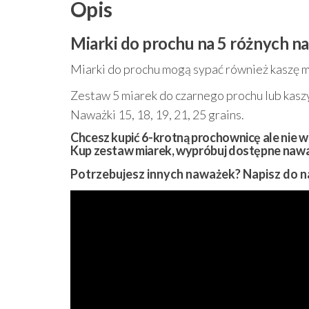
Opis
Miarki do prochu na 5 różnych n
Miarki do prochu mogą sypać również kaszę 
Zestaw 5 miarek do czarnego prochu lub kasz
Naważki 15, 18, 19, 21, 25 grains.
Chcesz kupić 6-krotną prochownicę ale nie w
Kup zestaw miarek, wypróbuj dostępne naważ
Potrzebujesz innych naważek? Napisz do n