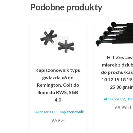
Podobne produkty
HIT Zestaw
miarek z dziu
Kapiszonownik typu
do prochu/kas
gwiazda x6 do
10 12 15 18 19
Remington, Colt do
25 30 grai
4mm do RWS, S&B
,
4.0
Akcesoria CP
Bes
68,99
zł
,
Akcesoria CP
Kapiszonownik
9,99
zł