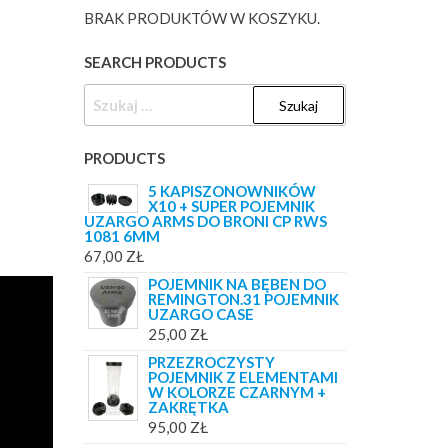
BRAK PRODUKTÓW W KOSZYKU.
SEARCH PRODUCTS
SZUKAJ:
PRODUCTS
5 KAPISZONOWNIKÓW
X10 + SUPER POJEMNIK
UZARGO ARMS DO BRONI CP RWS
1081 6MM
67,00
ZŁ
POJEMNIK NA BĘBEN DO
REMINGTON.31 POJEMNIK
UZARGO CASE
25,00
ZŁ
PRZEZROCZYSTY
POJEMNIK Z ELEMENTAMI
W KOLORZE CZARNYM +
ZAKRĘTKA
95,00
ZŁ