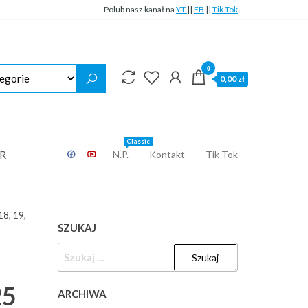
Polub nasz kanał na
YT
||
FB
||
Tik Tok
0
0,00 zł
Classic
ER
N.P.
Kontakt
Tik Tok
18, 19,
SZUKAJ
SZUKAJ:
25
ARCHIWA