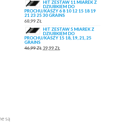
HIT ZESTAW 11 MIAREK Z
DZIUBKIEM DO
PROCHU/KASZY 6 8 10 12 15 18 19
21 23 25 30 GRAINS
68,99
ZŁ
HIT ZESTAW 5 MIAREK Z
DZIUBKIEM DO
PROCHU/KASZY 15 18, 19, 21, 25
GRAINS
PIERWOTNA
AKTUALNA
46,99
ZŁ
39,99
ZŁ
CENA
CENA
WYNOSIŁA:
WYNOSI:
46,99 ZŁ.
39,99 ZŁ.
ne są