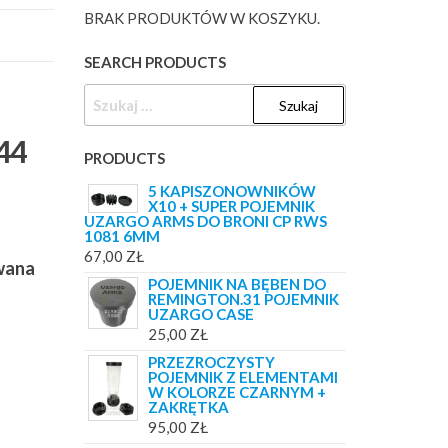
BRAK PRODUKTÓW W KOSZYKU.
SEARCH PRODUCTS
SZUKAJ:
44
PRODUCTS
5 KAPISZONOWNIKÓW
X10 + SUPER POJEMNIK
UZARGO ARMS DO BRONI CP RWS
1081 6MM
67,00
ZŁ
owana
POJEMNIK NA BĘBEN DO
REMINGTON.31 POJEMNIK
UZARGO CASE
25,00
ZŁ
PRZEZROCZYSTY
POJEMNIK Z ELEMENTAMI
W KOLORZE CZARNYM +
ZAKRĘTKA
95,00
ZŁ