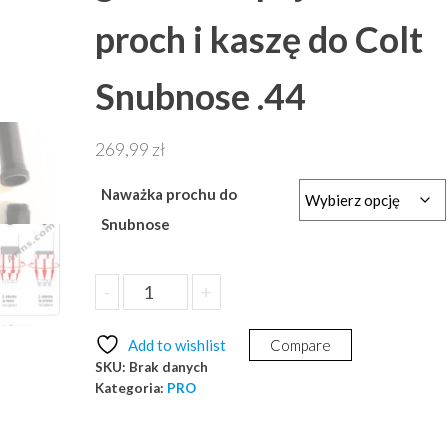
proch i kaszę do Colt
Snubnose .44
269,99
zł
Naważka prochu do
Snubnose
ilość
-
+
Dodaj do koszyka
Zestaw
PRO
Add to wishlist
Compare
wymienna
SKU:
Brak danych
głowica
Kategoria:
PRO
+
pojemnik