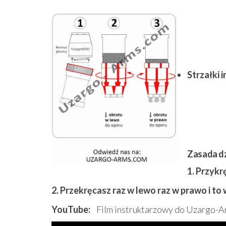
Strzałki 
Zasada dz
1. Przyk
2. Przekręcasz raz w lewo raz w prawo i to
YouTube:
Film instruktarzowy do Uzargo-