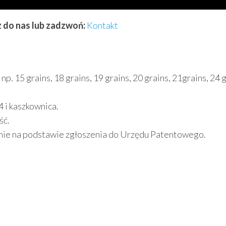
z do nas lub zadzwoń:
Kontakt
 15 grains, 18 grains, 19 grains, 20 grains, 21grains, 24 g
 i kaszkownica.
ść.
nie na podstawie zgłoszenia do Urzędu Patentowego.