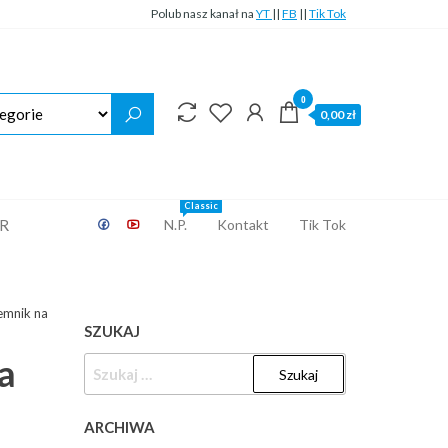
Polub nasz kanał na
YT
||
FB
||
Tik Tok
0
0,00 zł
Classic
ER
N.P.
Kontakt
Tik Tok
emnik na
SZUKAJ
a
SZUKAJ:
a
ARCHIWA