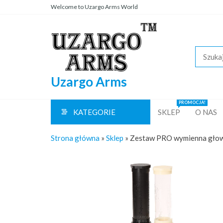
Przejdź
Welcome to Uzargo Arms World
do
treści
Uzargo Arms
PROMOCJA!
KATEGORIE
SKLEP
O NAS
Strona główna
»
Sklep
»
Zestaw PRO wymienna głowic