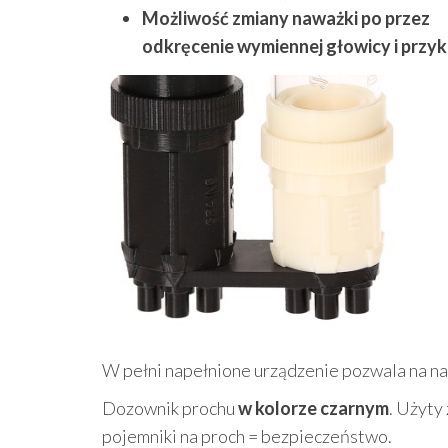
Możliwość zmiany naważki po przez
odkręcenie wymiennej głowicy i przykr
W pełni napełnione urządzenie pozwala na n
Dozownik prochu
w kolorze czarnym
. Użyty
pojemniki na proch = bezpieczeństwo.