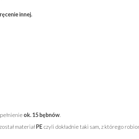
ęcenie innej.
apełnienie
ok. 15 bębnów
.
 został materiał
PE
czyli dokładnie taki sam, z którego robio