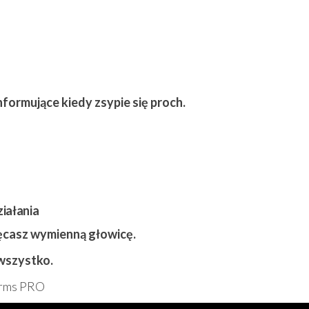
informujące kiedy zsypie
się
proch.
iałania
ręcasz wymienną głowicę.
 wszystko.
Arms PRO