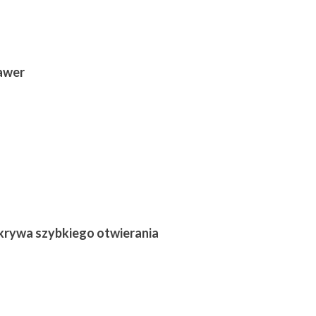
awer
krywa szybkiego otwierania