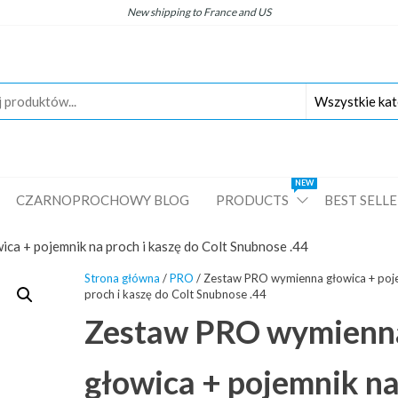
New
shipping
to
France
and
US
NEW
CZARNOPROCHOWY BLOG
PRODUCTS
BEST SELL
a + pojemnik na proch i kaszę do Colt Snubnose .44
Strona główna
/
PRO
/ Zestaw PRO wymienna głowica + poj
proch i kaszę do Colt Snubnose .44
Zestaw PRO wymienn
głowica + pojemnik n