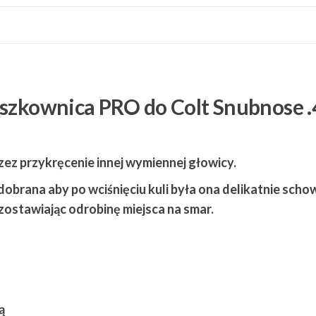
na
proch
i
kaszę
do
Colt
aszkownica PRO do Colt Snubnose .
Snubnose
.44
ez przykręcenie innej wymiennej głowicy.
obrana aby po wciśnięciu kuli była ona delikatnie sch
ostawiając odrobinę miejsca na smar.
ą